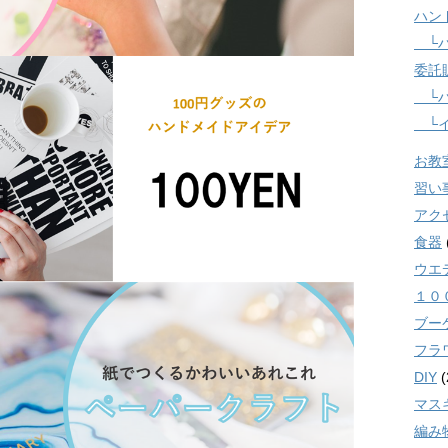
ハン
└ハ
委託
└ハ
└イ
お教
習い
アク
食器
ウエ
１０
ブー
フラ
DIY
(
マス
編み