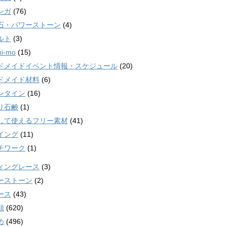
ンガ
(76)
石・パワーストーン
(4)
ルト
(3)
i-mo
(15)
ドメイドイベント情報・スケジュール
(20)
ドメイド材料
(6)
ンタイン
(16)
り石鹸
(1)
して使えるフリー素材
(41)
イング
(11)
チワーク
(1)
ィングレース
(3)
ーストーン
(2)
ース
(43)
類
(620)
め
(496)