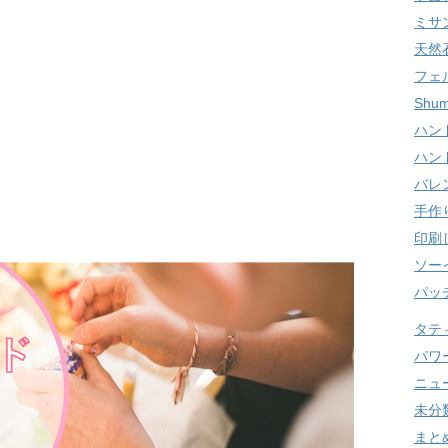
ミサ
天然
フェ
Shum
ハン
ハン
バレ
手作
印刷
ソー
パッ
タテ
パワ
ニュ
未分
まと