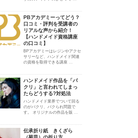
PBアカデミーってどう？
口コミ・評判を受講者の
リアルな声から紹介！
【ハンドメイド資格講座
の口コミ】
BPアカデミーはレジンやアクセ
サリーなど、ハンドメイド関連
の資格を取得できる講座 …
ハンドメイド作品を「パ
クリ」と言われてしまっ
たらどうする?対処法
ハンドメイド業界でついて回る
のがパクリ、パクられ問題で
す。 オリジナルの作品を販 …
伝承折り紙 きくざら
（菊皿）の折り方