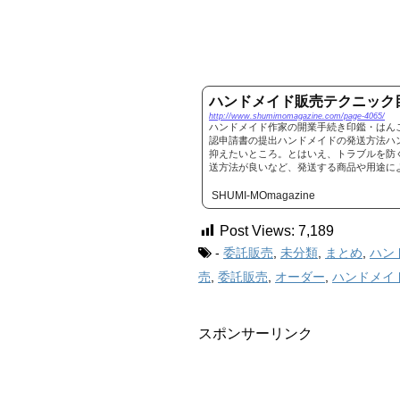
ハンドメイド販売テクニック
http://www.shumimomagazine.com/page-4065/
ハンドメイド作家の開業手続き印鑑・はん
認申請書の提出ハンドメイドの発送方法ハ
抑えたいところ。とはいえ、トラブルを防
送方法が良いなど、発送する商品や用途によっ
SHUMI-MOmagazine
Post Views:
7,189
-
委託販売
,
未分類
,
まとめ
,
ハン
売
,
委託販売
,
オーダー
,
ハンドメイ
スポンサーリンク