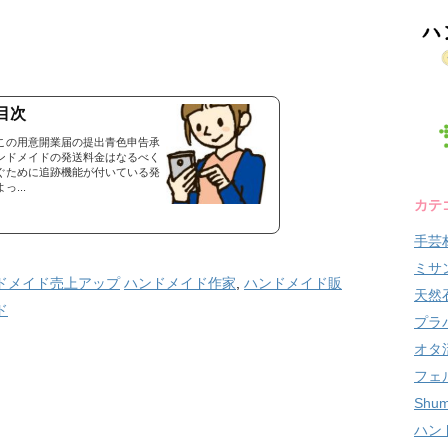
目次
この用意開業届の提出青色申告承
ンドメイドの発送料金はなるべく
ぐために追跡機能が付いている発
...
カテ
手芸
ミサ
ドメイド売上アップ
ハンドメイド作家
,
ハンドメイド販
天然
ド
プラ
オタ
フェ
Shum
ハン