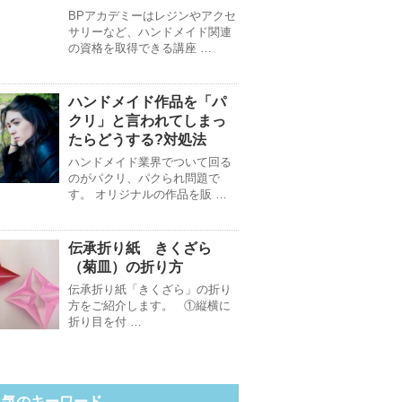
BPアカデミーはレジンやアクセ
サリーなど、ハンドメイド関連
の資格を取得できる講座 …
ハンドメイド作品を「パ
クリ」と言われてしまっ
たらどうする?対処法
ハンドメイド業界でついて回る
のがパクリ、パクられ問題で
す。 オリジナルの作品を販 …
伝承折り紙 きくざら
（菊皿）の折り方
伝承折り紙「きくざら」の折り
方をご紹介します。 ①縦横に
折り目を付 …
人気のキーワード