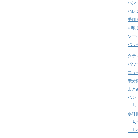
ハン
バレ
手作
印刷
ソー
パッ
タテ
パワ
ニュ
未分
まと
ハン
└ハ
委託
└ハ
└イ