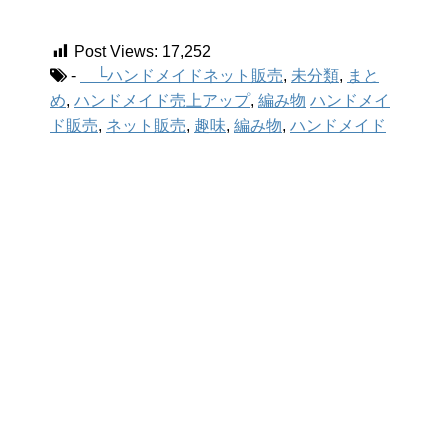
など、発送する商品や用途によっ...
Post Views:
17,252
-
└ハンドメイドネット販売
,
未分類
,
まと
め
,
ハンドメイド売上アップ
,
編み物
ハンドメイ
ド販売
,
ネット販売
,
趣味
,
編み物
,
ハンドメイド