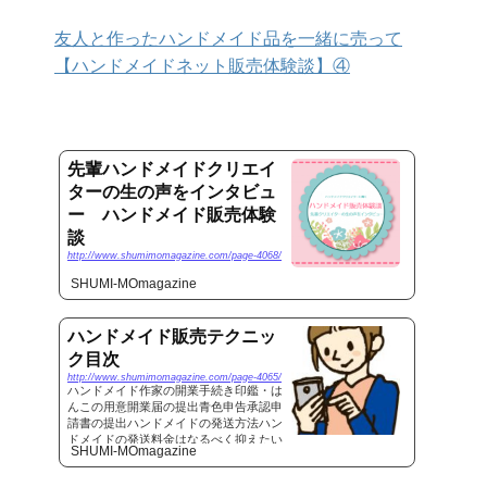
友人と作ったハンドメイド品を一緒に売って
【ハンドメイドネット販売体験談】④
先輩ハンドメイドクリエイ
ターの生の声をインタビュ
ー ハンドメイド販売体験
談
http://www.shumimomagazine.com/page-4068/
SHUMI-MOmagazine
ハンドメイド販売テクニッ
ク目次
http://www.shumimomagazine.com/page-4065/
ハンドメイド作家の開業手続き印鑑・は
んこの用意開業届の提出青色申告承認申
請書の提出ハンドメイドの発送方法ハン
ドメイドの発送料金はなるべく抑えたい
SHUMI-MOmagazine
ところ。とはいえ、トラブルを防ぐため
に追跡機能が付いている発送方法が良い