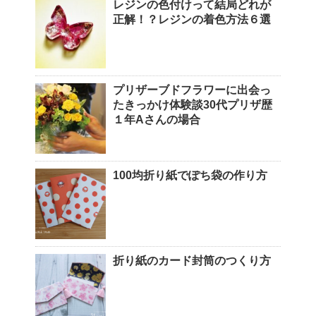
レジンの色付けって結局どれが
正解！？レジンの着色方法６選
プリザーブドフラワーに出会っ
たきっかけ体験談30代プリザ歴
１年Aさんの場合
100均折り紙でぽち袋の作り方
折り紙のカード封筒のつくり方