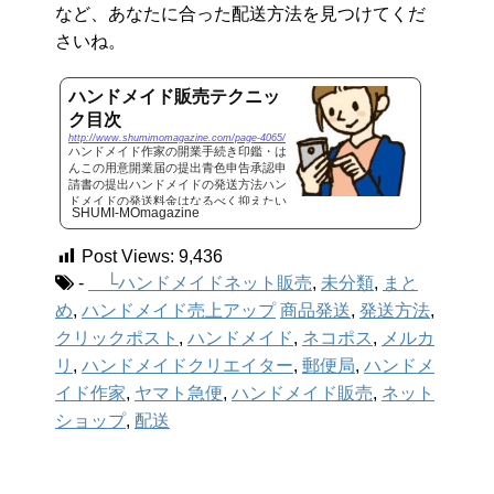
など、あなたに合った配送方法を見つけてくだ
さいね。
ハンドメイド販売テクニッ
ク目次
http://www.shumimomagazine.com/page-4065/
ハンドメイド作家の開業手続き印鑑・は
んこの用意開業届の提出青色申告承認申
請書の提出ハンドメイドの発送方法ハン
ドメイドの発送料金はなるべく抑えたい
SHUMI-MOmagazine
ところ。とはいえ、トラブルを防ぐため
に追跡機能が付いている発送方法が良い
など、発送する商品や用途によっ...
Post Views:
9,436
-
└ハンドメイドネット販売
,
未分類
,
まと
め
,
ハンドメイド売上アップ
商品発送
,
発送方法
,
クリックポスト
,
ハンドメイド
,
ネコポス
,
メルカ
リ
,
ハンドメイドクリエイター
,
郵便局
,
ハンドメ
イド作家
,
ヤマト急便
,
ハンドメイド販売
,
ネット
ショップ
,
配送