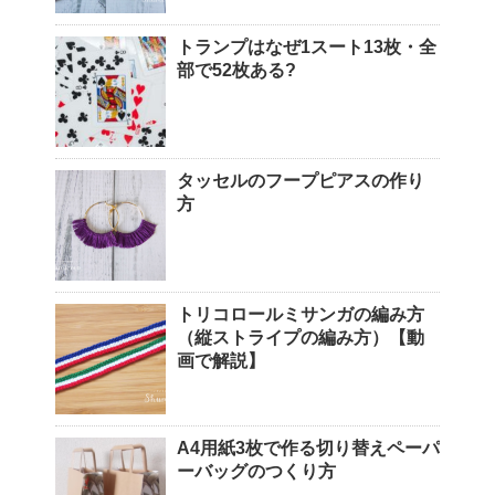
トランプはなぜ1スート13枚・全
部で52枚ある?
タッセルのフープピアスの作り
方
トリコロールミサンガの編み方
（縦ストライプの編み方）【動
画で解説】
A4用紙3枚で作る切り替えペーパ
ーバッグのつくり方