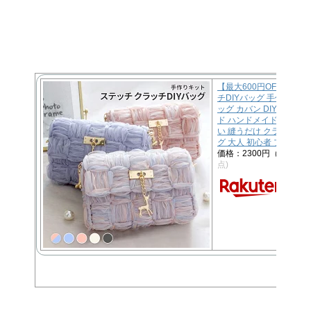
【最大600円OFFクー
チDIYバッグ 手作りキッ
ッグ カバン DIY 手芸 
ド ハンドメイドキット 
い 縫うだけ クラッチバ
グ 大人 初心者 プレゼン
価格：2300円（税込、
点)