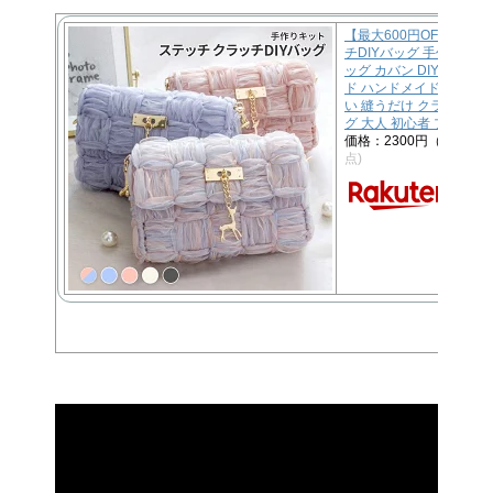
【最大600円OFFクー
チDIYバッグ 手作りキッ
ッグ カバン DIY 手芸 
ド ハンドメイドキット 
い 縫うだけ クラッチバ
グ 大人 初心者 プレゼン
価格：2300円（税込、
点)