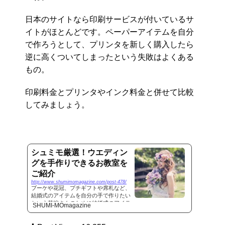
日本のサイトなら印刷サービスが付いているサ
イトがほとんどです。ペーパーアイテムを自分
で作ろうとして、プリンタを新しく購入したら
逆に高くついてしまったという失敗はよくある
もの。
印刷料金とプリンタやインク料金と併せて比較
してみましょう。
シュミモ厳選！ウエディン
グを手作りできるお教室を
ご紹介
http://www.shumimomagazine.com/post-478/
ブーケや花冠、プチギフトや席札など、
結婚式のアイテムを自分の手で作りたい
という花嫁さんのために結婚式のアイテ
SHUMI-MOmagazine
ムがつくれるおすすめのお教室をご紹介
します。 シュミモ厳選おすすめウエディ