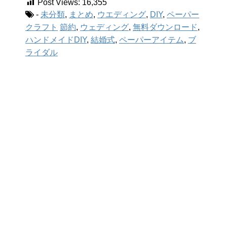
ングレッスンが可能なお教室【秋田県】l
Post Views:
16,355
ena-rose【秋田県秋田市】...
-
未分類
,
まとめ
,
ウエディング
,
DIY
,
ペーパー
クラフト
節約
,
ウェディング
,
無料ダウンロード
,
ハンドメイドDIY
,
結婚式
,
ペーパーアイテム
,
ブ
ライダル