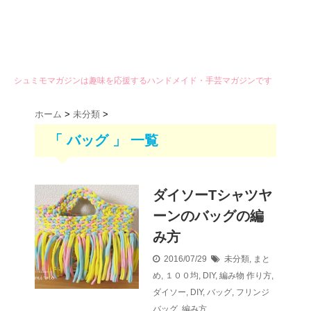
シュミモマガジンは趣味を応援するハンドメイド・手芸マガジンです
ホーム
>
未分類
>
「 バッグ 」 一覧
ダイソーTシャツヤ
ーンのバッグの編
み方
2016/07/29
未分類
,
まと
め
,
１００均
,
DIY
,
編み物
作り方
,
ダイソー
,
DIY
,
バッグ
,
フリンジ
バッグ
,
編み方