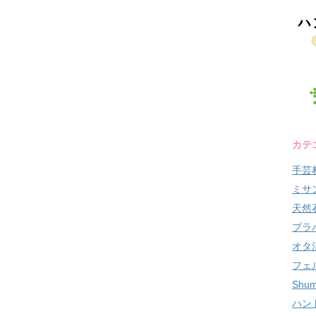
カテ
手芸
ミサ
天然
プラ
オタ
フェ
Shum
ハン