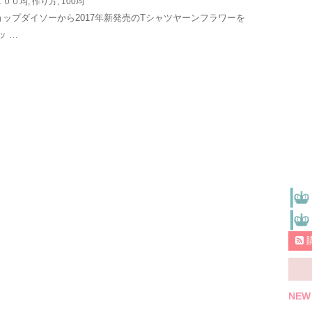
１００均
,
作り方
,
100均
ショップダイソーから2017年新発売のTシャツヤーンフラワーを
ッ …
NEW