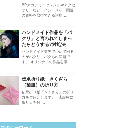
BPアカデミーはレジンやアクセ
サリーなど、ハンドメイド関連
の資格を取得できる講座 …
ハンドメイド作品を「パ
クリ」と言われてしまっ
たらどうする?対処法
ハンドメイド業界でついて回る
のがパクリ、パクられ問題で
す。 オリジナルの作品を販 …
伝承折り紙 きくざら
（菊皿）の折り方
伝承折り紙「きくざら」の折り
方をご紹介します。 ①縦横に
折り目を付 …
人気のキーワード