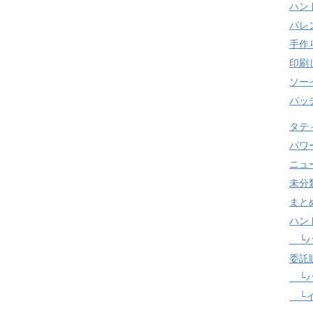
ハン
バレ
手作
印刷
ソー
パッ
タテ
パワ
ニュ
未分
まと
ハン
└ハ
委託
└ハ
└イ