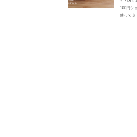
イドDIY
,
100円
使ってタ