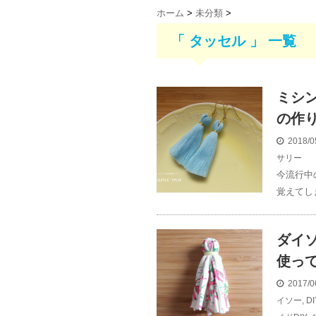
ホーム
>
未分類
>
「 タッセル 」 一覧
ミシ
の作
2018/0
サリー
今流行中
覚えてし
ダイ
使っ
2017/0
イソー
,
DI