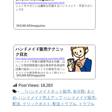
http://www.shumimomagazine.com/page-4101/
シュミモマガジンは趣味を応援するハンドメイド・手芸マガジ
ンです
SHUMI-MOmagazine
ハンドメイド販売テクニッ
ク目次
http://www.shumimomagazine.com/page-4065/
ハンドメイド作家の開業手続き印鑑・は
んこの用意開業届の提出青色申告承認申
請書の提出ハンドメイドの発送方法ハン
ドメイドの発送料金はなるべく抑えたい
SHUMI-MOmagazine
ところ。とはいえ、トラブルを防ぐため
に追跡機能が付いている発送方法が良い
など、発送する商品や用途によっ...
Post Views:
18,283
-
└ハンドメイドネット販売
,
未分類
,
まと
め
,
ハンドメイド売上アップ
ハンドメイド販売
,
配送
,
クリックポスト
,
配送トラブル
,
トラブル